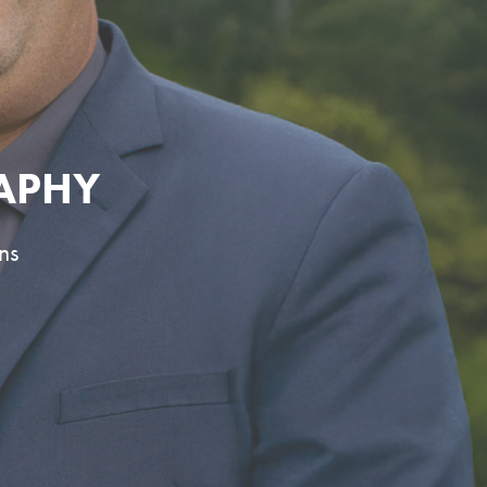
APHY
ns