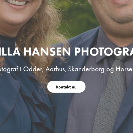
ILLA HANSEN PHOTOGR
otograf i Odder, Aarhus, Skanderborg og Horse
Kontakt nu